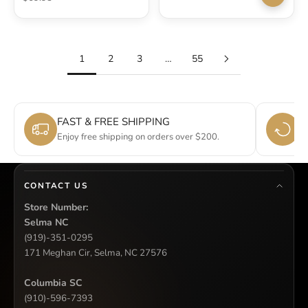
Elige op
1
2
3
…
55
FAST & FREE SHIPPING
E
Enjoy free shipping on orders over $200.
Si
CONTACT US
Store Number:
Selma NC
(919)-351-0295
171 Meghan Cir, Selma, NC 27576
Columbia SC
(910)-596-7393