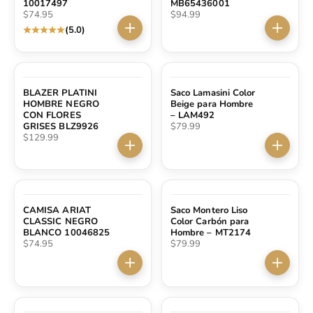
10017497
MB65436001
Precio de oferta
Precio de oferta
$74.95
$94.99
(5.0)
Elige opciones
Elige op
BLAZER PLATINI
Saco Lamasini Color
HOMBRE NEGRO
Beige para Hombre
CON FLORES
– LAM492
Precio de oferta
GRISES BLZ9926
$79.99
Precio de oferta
$129.99
Elige opciones
Elige op
CAMISA ARIAT
Saco Montero Liso
CLASSIC NEGRO
Color Carbón para
BLANCO 10046825
Hombre – MT2174
Precio de oferta
Precio de oferta
$74.95
$79.99
Elige opciones
Elige op
AGOTADO