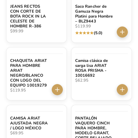
JEANS RECTOS
Saco Rancher de
CON CORTE DE
Gamuza Negra
BOTA ROCK IN LA
Platini para Hombre
CELESTE DE
– BLZ9443
Precio de oferta
HOMBRE R-386
$119.99
Precio de oferta
$99.99
(5.0)
Elige op
CHAQUETA ARIAT
Camisa clásica de
PARA HOMBRE
sarga lisa ARIAT
ARIAT
ROSA PRISMA -
NEGRO/BLANCO
10016692
Precio de oferta
CON LOGO DEL
$62.95
EQUIPO 10019279
Precio de oferta
$119.95
Elige opciones
Elige op
CAMISA ARIAT
PANTALÓN
AJUSTADA NEGRA
VAQUERO CINCH
/ LOGO MÉXICO
PARA HOMBRE,
Precio de oferta
$69.95
MODELO GRANT,
CORTE RELAJADO,