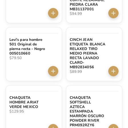
PIEDRA CLARA
MB31137001
Precio de oferta
$94.99
Elige opciones
Elige op
Levi's para hombre
CINCH JEAN
501 Original de
ETIQUETA BLANCA
pierna recta - Negro
RELAXED TIRO
005010660
MEDIO PIERNA
Precio de oferta
$79.50
RECTA LAVADO
CLARO-
MB92834056
Precio de oferta
$89.99
Elige opciones
Elige op
AHORRA $69.99
CHAQUETA
CHAQUETA
HOMBRE ARIAT
SOFTSHELL
VERDE MEXICO
AZTECA
Precio de oferta
$129.95
ESTAMPADA
MARRÓN OSCURO
POWDER RIVER
PRM092RZY6