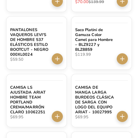
Precio de oferta
Precio normal
$70.00
$139.99
Elige opciones
Elige op
PANTALONES
Saco Platini de
VAQUEROS LEVI'S
Gamuza Color
DE HOMBRE 537
Camel para Hombre
ELÁSTICOS ESTILO
– BLZ9227 y
BOOTCUT - NEGRO
BLZ8859
Precio de oferta
000XL0024
$119.99
Precio de oferta
$59.50
Elige opciones
Elige op
CAMISA LS
CAMISA DE
AJUSTADA ARIAT
MANGA LARGA
HOMBRE TEAM
BURDEOS CLÁSICA
PORTLAND
DE SARGA CON
CREMA/MARRÓN
LOGO DEL EQUIPO
CLARO 10062251
ARIAT - 10027995
Precio de oferta
Precio de oferta
$69.95
$69.95
Elige opciones
Elige op