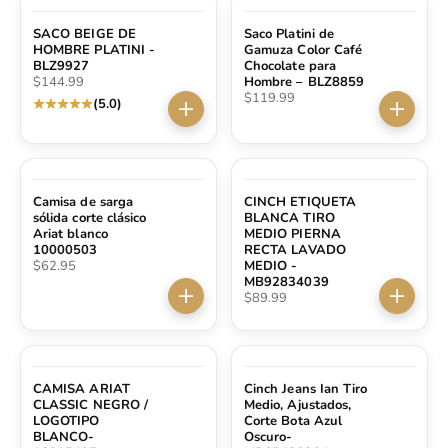
SACO BEIGE DE
Saco Platini de
HOMBRE PLATINI -
Gamuza Color Café
BLZ9927
Chocolate para
Precio de oferta
$144.99
Hombre – BLZ8859
Precio de oferta
$119.99
(5.0)
Elige opciones
Elige op
Camisa de sarga
CINCH ETIQUETA
sólida corte clásico
BLANCA TIRO
Ariat blanco
MEDIO PIERNA
10000503
RECTA LAVADO
Precio de oferta
$62.95
MEDIO -
MB92834039
Precio de oferta
$89.99
Elige opciones
Elige op
CAMISA ARIAT
Cinch Jeans Ian Tiro
CLASSIC NEGRO /
Medio, Ajustados,
LOGOTIPO
Corte Bota Azul
BLANCO-
Oscuro-