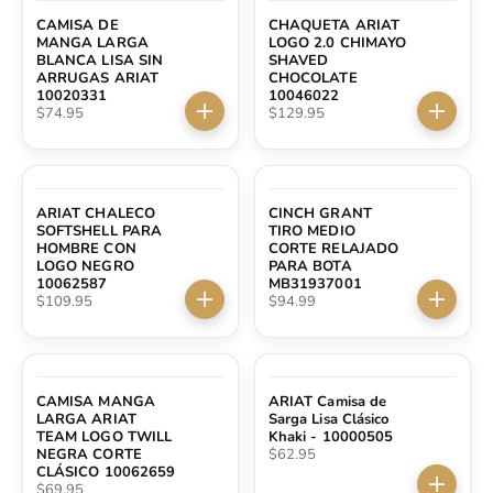
CAMISA DE
CHAQUETA ARIAT
MANGA LARGA
LOGO 2.0 CHIMAYO
BLANCA LISA SIN
SHAVED
ARRUGAS ARIAT
CHOCOLATE
10020331
10046022
Precio de oferta
Precio de oferta
$74.95
$129.95
Elige opciones
Elige op
ARIAT CHALECO
CINCH GRANT
SOFTSHELL PARA
TIRO MEDIO
HOMBRE CON
CORTE RELAJADO
LOGO NEGRO
PARA BOTA
10062587
MB31937001
Precio de oferta
Precio de oferta
$109.95
$94.99
Elige opciones
Elige op
AGOTADO
CAMISA MANGA
ARIAT Camisa de
LARGA ARIAT
Sarga Lisa Clásico
TEAM LOGO TWILL
Khaki - 10000505
Precio de oferta
NEGRA CORTE
$62.95
CLÁSICO 10062659
Precio de oferta
$69.95