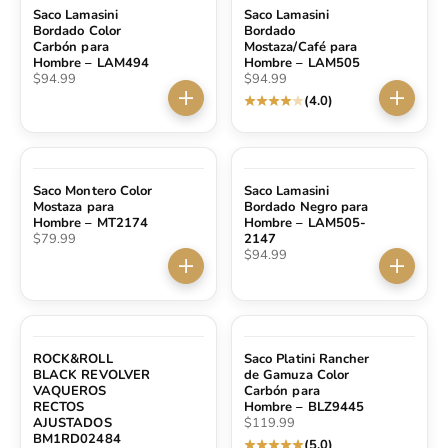
Saco Lamasini
Saco Lamasini
Bordado Color
Bordado
Carbón para
Mostaza/Café para
Hombre – LAM494
Hombre – LAM505
Precio de oferta
Precio de oferta
$94.99
$94.99
(4.0)
Elige opciones
Elige op
Saco Montero Color
Saco Lamasini
Mostaza para
Bordado Negro para
Hombre – MT2174
Hombre – LAM505-
Precio de oferta
$79.99
2147
Precio de oferta
$94.99
Elige opciones
Elige op
ROCK&ROLL
Saco Platini Rancher
BLACK REVOLVER
de Gamuza Color
VAQUEROS
Carbón para
RECTOS
Hombre – BLZ9445
Precio de oferta
AJUSTADOS
$119.99
BM1RD02484
(5.0)