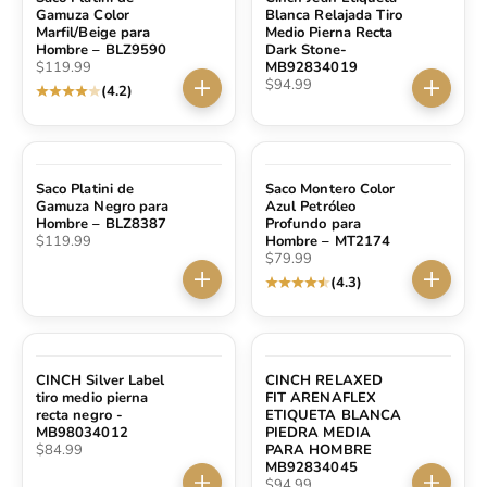
Gamuza Color
Blanca Relajada Tiro
Marfil/Beige para
Medio Pierna Recta
Hombre – BLZ9590
Dark Stone-
Precio de oferta
$119.99
MB92834019
Precio de oferta
$94.99
(4.2)
Elige opciones
Elige op
Saco Platini de
Saco Montero Color
Gamuza Negro para
Azul Petróleo
Hombre – BLZ8387
Profundo para
Precio de oferta
$119.99
Hombre – MT2174
Precio de oferta
$79.99
(4.3)
Elige opciones
Elige op
CINCH Silver Label
CINCH RELAXED
tiro medio pierna
FIT ARENAFLEX
recta negro -
ETIQUETA BLANCA
MB98034012
PIEDRA MEDIA
Precio de oferta
$84.99
PARA HOMBRE
MB92834045
Precio de oferta
$94.99