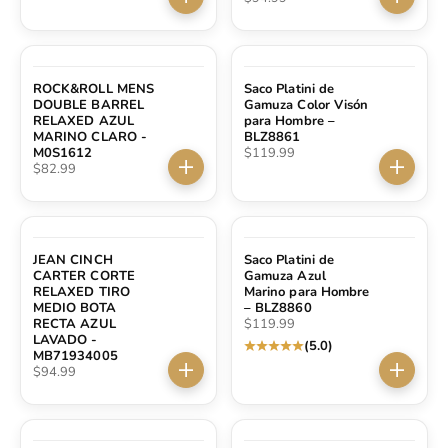
Elige opciones
Elige op
ROCK&ROLL MENS
Saco Platini de
DOUBLE BARREL
Gamuza Color Visón
RELAXED AZUL
para Hombre –
MARINO CLARO -
BLZ8861
Precio de oferta
M0S1612
$119.99
Precio de oferta
$82.99
Elige opciones
Elige op
JEAN CINCH
Saco Platini de
CARTER CORTE
Gamuza Azul
RELAXED TIRO
Marino para Hombre
MEDIO BOTA
– BLZ8860
Precio de oferta
RECTA AZUL
$119.99
LAVADO -
(5.0)
MB71934005
Precio de oferta
$94.99
Elige opciones
Elige op